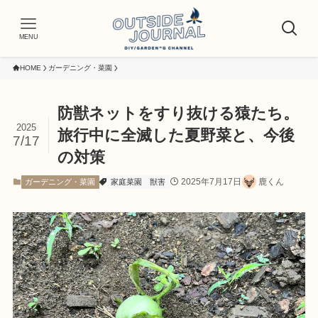
MENU
HOME
ガーデニング・菜園
防獣ネットをすり抜ける猿たち。
2025
旅行中に全滅した夏野菜と、今後
7/17
の対策
2025年7月17日
鹿くん
ガーデニング・菜園
家庭菜園
獣害