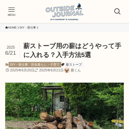
MENU
HOME
DIY・薪仕事
薪ストーブ用の薪はどうやって手
2025
6/21
に入れる？入手方法5選
DIY・薪仕事
田舎暮らし・子育て
薪ストーブ
2025年6月20日
2025年6月21日
鹿くん